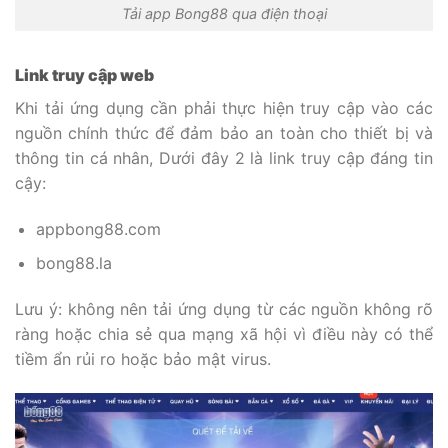
Tải app Bong88 qua điện thoại
Link truy cập web
Khi tải ứng dụng cần phải thực hiện truy cập vào các
nguồn chính thức để đảm bảo an toàn cho thiết bị và
thông tin cá nhân, Dưới đây 2 là link truy cập đáng tin
cậy:
appbong88.com
bong88.la
Lưu ý: không nên tải ứng dụng từ các nguồn không rõ
ràng hoặc chia sẻ qua mạng xã hội vì điều này có thể
tiềm ẩn rủi ro hoặc bảo mật virus.