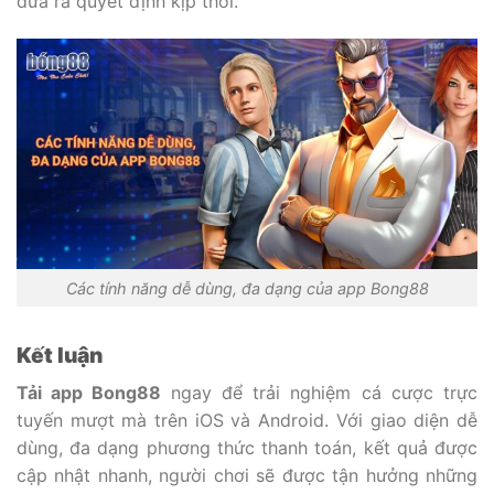
đưa ra quyết định kịp thời​.
Các tính năng dễ dùng, đa dạng của app Bong88
Kết luận
Tải app Bong88
ngay để trải nghiệm cá cược trực
tuyến mượt mà trên iOS và Android. Với giao diện dễ
dùng, đa dạng phương thức thanh toán, kết quả được
cập nhật nhanh, người chơi sẽ được tận hưởng những