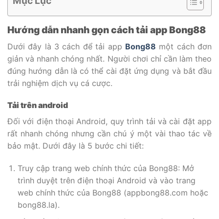
Mục Lục
Hướng dẫn nhanh gọn cách tải app Bong88
Dưới đây là 3 cách để
tải app
Bong88
một cách đơn
giản và nhanh chóng nhất. Người chơi chỉ cần làm theo
đúng hướng dẫn là có thể cài đặt ứng dụng và bắt đầu
trải nghiệm dịch vụ cá cược.
Tải trên android
Đối với điện thoại Android, quy trình tải và cài đặt app
rất nhanh chóng nhưng cần chú ý một vài thao tác về
bảo mật. Dưới đây là 5 bước chi tiết:
Truy cập trang web chính thức của Bong88: Mở
trình duyệt trên điện thoại Android và vào trang
web chính thức của Bong88 (appbong88.com hoặc
bong88.la).