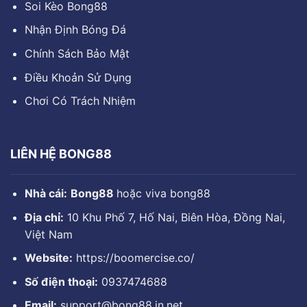
Soi Kèo Bong88
Nhận Định Bóng Đá
Chính Sách Bảo Mật
Điều Khoản Sử Dụng
Chơi Có Trách Nhiệm
LIÊN HỆ BONG88
Nhà cái:
Bong88
hoặc viva bong88
Địa chỉ:
10 Khu Phố 7, Hố Nai, Biên Hòa, Đồng Nai,
Việt Nam
Website:
https://boomercise.co/
Số điện thoại:
0937474688
Email:
support@bong88.in.net