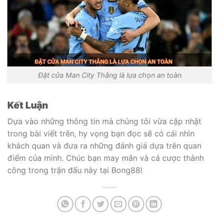
Đặt cửa Man City Thắng là lựa chọn an toàn
Kết Luận
Dựa vào những thông tin mà chúng tôi vừa cập nhật
trong bài viết trên, hy vọng bạn đọc sẽ có cái nhìn
khách quan và đưa ra những đánh giá dựa trên quan
điểm của mình. Chúc bạn may mắn và cá cược thành
công trong trận đấu này tại Bong88!