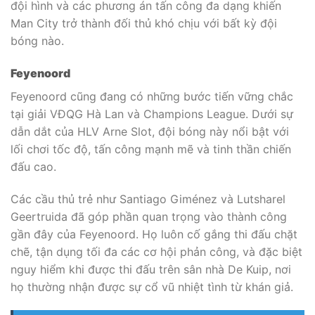
đội hình và các phương án tấn công đa dạng khiến
Man City trở thành đối thủ khó chịu với bất kỳ đội
bóng nào.
Feyenoord
Feyenoord cũng đang có những bước tiến vững chắc
tại giải VĐQG Hà Lan và Champions League. Dưới sự
dẫn dắt của HLV Arne Slot, đội bóng này nổi bật với
lối chơi tốc độ, tấn công mạnh mẽ và tinh thần chiến
đấu cao.
Các cầu thủ trẻ như Santiago Giménez và Lutsharel
Geertruida đã góp phần quan trọng vào thành công
gần đây của Feyenoord. Họ luôn cố gắng thi đấu chặt
chẽ, tận dụng tối đa các cơ hội phản công, và đặc biệt
nguy hiểm khi được thi đấu trên sân nhà De Kuip, nơi
họ thường nhận được sự cổ vũ nhiệt tình từ khán giả.