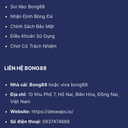
Soi Kèo Bong88
Nhận Định Bóng Đá
Chính Sách Bảo Mật
Điều Khoản Sử Dụng
Chơi Có Trách Nhiệm
LIÊN HỆ BONG88
Nhà cái:
Bong88
hoặc viva bong88
Địa chỉ:
10 Khu Phố 7, Hố Nai, Biên Hòa, Đồng Nai,
Việt Nam
Website:
https://deswaps.io/
Số điện thoại:
0937474688