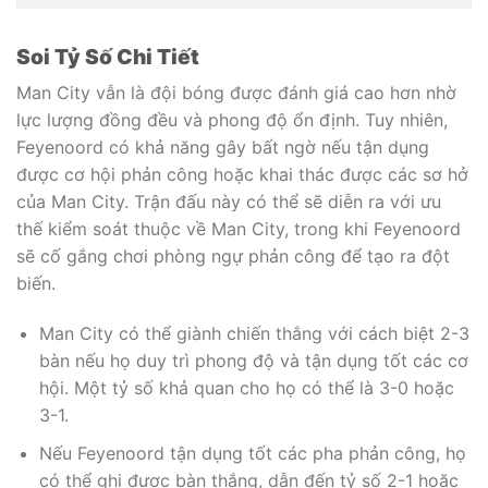
Soi Tỷ Số Chi Tiết
Man City vẫn là đội bóng được đánh giá cao hơn nhờ
lực lượng đồng đều và phong độ ổn định. Tuy nhiên,
Feyenoord có khả năng gây bất ngờ nếu tận dụng
được cơ hội phản công hoặc khai thác được các sơ hở
của Man City. Trận đấu này có thể sẽ diễn ra với ưu
thế kiểm soát thuộc về Man City, trong khi Feyenoord
sẽ cố gắng chơi phòng ngự phản công để tạo ra đột
biến.
Man City có thể giành chiến thắng với cách biệt 2-3
bàn nếu họ duy trì phong độ và tận dụng tốt các cơ
hội. Một tỷ số khả quan cho họ có thể là 3-0 hoặc
3-1.
Nếu Feyenoord tận dụng tốt các pha phản công, họ
có thể ghi được bàn thắng, dẫn đến tỷ số 2-1 hoặc