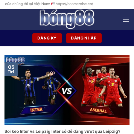
Bỏ
chúng tôi tại Việt Nam:
https://boomercise.co/
qua
nội
dung
ĐĂNG KÝ
ĐĂNG NHẬP
05
Th4
Soi kèo Inter vs Leipzig Inter có dễ dàng vượt qua Leipzig?