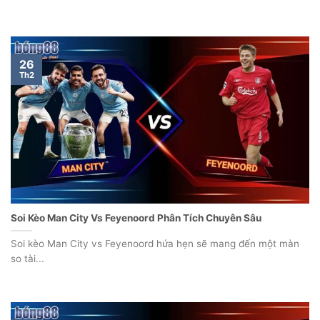
26
Th2
Soi Kèo Man City Vs Feyenoord Phân Tích Chuyên Sâu
Soi kèo Man City vs Feyenoord hứa hẹn sẽ mang đến một màn
so tài...