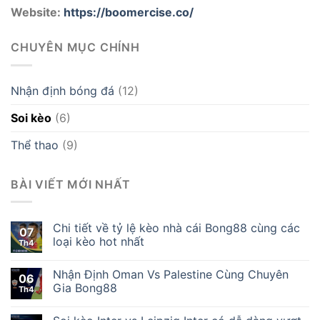
Website:
https://boomercise.co/
CHUYÊN MỤC CHÍNH
Nhận định bóng đá
(12)
Soi kèo
(6)
Thể thao
(9)
BÀI VIẾT MỚI NHẤT
Chi tiết về tỷ lệ kèo nhà cái Bong88 cùng các
07
loại kèo hot nhất
Th4
Nhận Định Oman Vs Palestine Cùng Chuyên
06
Gia Bong88
Th4