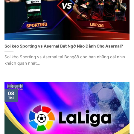
Soi kèo Sporting vs Asernal Bất Ngờ Nào Dành Cho Asernal?
Soi kèo Sporting vs Asernal tại Bong88 cho bạn những cái nhìn
khách quan nhất...
08
Th2