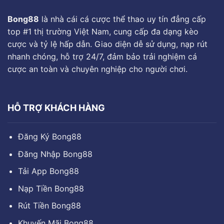
Bong88
là nhà cái cá cược thể thao uy tín đẳng cấp
top #1 thị trường Việt Nam, cung cấp đa dạng kèo
cược và tỷ lệ hấp dẫn. Giao diện dễ sử dụng, nạp rút
nhanh chóng, hỗ trợ 24/7, đảm bảo trải nghiệm cá
cược an toàn và chuyên nghiệp cho người chơi.
HỖ TRỢ KHÁCH HÀNG
Đăng Ký Bong88
Đăng Nhập Bong88
Tải App Bong88
Nạp Tiền Bong88
Rút Tiền Bong88
Khuyến Mãi Bong88