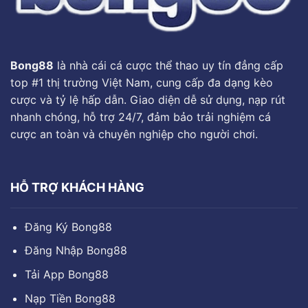
Bong88
là nhà cái cá cược thể thao uy tín đẳng cấp
top #1 thị trường Việt Nam, cung cấp đa dạng kèo
cược và tỷ lệ hấp dẫn. Giao diện dễ sử dụng, nạp rút
nhanh chóng, hỗ trợ 24/7, đảm bảo trải nghiệm cá
cược an toàn và chuyên nghiệp cho người chơi.
HỖ TRỢ KHÁCH HÀNG
Đăng Ký Bong88
Đăng Nhập Bong88
Tải App Bong88
Nạp Tiền Bong88