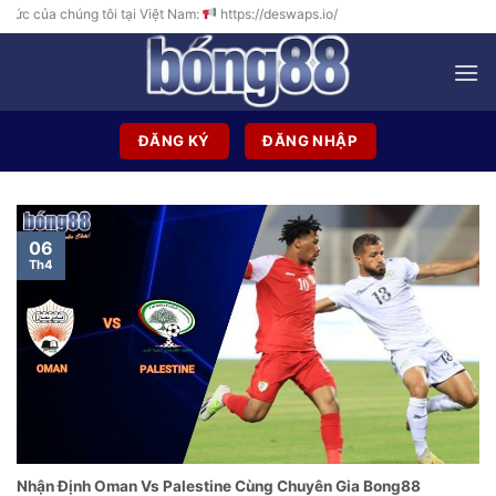
Bỏ
a chúng tôi tại Việt Nam:
https://deswaps.io/
qua
nội
dung
ĐĂNG KÝ
ĐĂNG NHẬP
06
Th4
Nhận Định Oman Vs Palestine Cùng Chuyên Gia Bong88