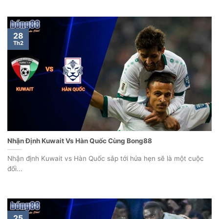
28
Th2
Nhận Định Kuwait Vs Hàn Quốc Cùng Bong88
Nhận định Kuwait vs Hàn Quốc sắp tới hứa hẹn sẽ là một cuộc
đối...
25