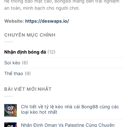
hệ thống bảo mật cao, Bong88 mang đến trải nghiệm
an toàn, minh bạch cho người chơi.
Website:
https://deswaps.io/
CHUYÊN MỤC CHÍNH
Nhận định bóng đá
(12)
Soi kèo
(6)
Thể thao
(9)
BÀI VIẾT MỚI NHẤT
Chi tiết về tỷ lệ kèo nhà cái Bong88 cùng các
07
loại kèo hot nhất
Th4
Nhận Định Oman Vs Palestine Cùng Chuyên
06