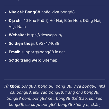
Nhà cái:
Bong88
hoặc viva bong88
Địa chỉ:
10 Khu Phố 7, Hố Nai, Biên Hòa, Đồng Nai,
Việt Nam
Website:
https://deswaps.io/
Số điện thoại:
0937474688
Email:
support@bong88.in.net
Sơ đồ trang web:
Sitemap
Từ khóa:
bong88, bong 88, bóng 88, viva bong88, nhà
cái bong88, link vào bong88, trang chủ bong88,
bong88 com, bong88 net, bong88 thể thao, soi kèo
bong88, cá cược bong88, bong88 không bị chặn,