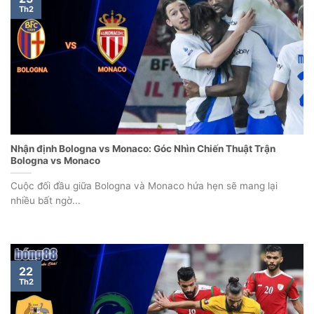
Th2
Nhận định Bologna vs Monaco: Góc Nhìn Chiến Thuật Trận
Bologna vs Monaco
Cuộc đối đầu giữa Bologna và Monaco hứa hẹn sẽ mang lại
nhiều bất ngờ...
22
Th2