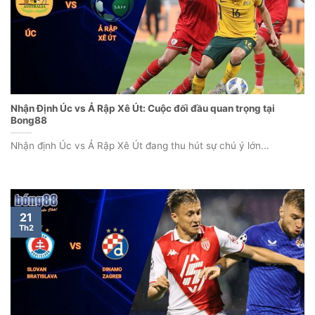
Nhận Định Úc vs Ả Rập Xê Út: Cuộc đối đầu quan trọng tại
Bong88
Nhận định Úc vs Ả Rập Xê Út đang thu hút sự chú ý lớn...
21
Th2