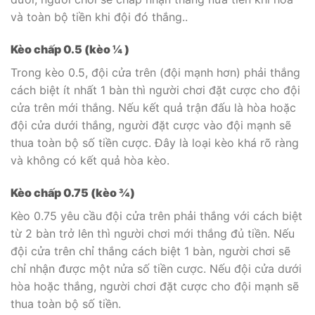
và toàn bộ tiền khi đội đó thắng..
Kèo chấp 0.5 (kèo ¼ )
Trong kèo 0.5, đội cửa trên (đội mạnh hơn) phải thắng
cách biệt ít nhất 1 bàn thì người chơi đặt cược cho đội
cửa trên mới thắng. Nếu kết quả trận đấu là hòa hoặc
đội cửa dưới thắng, người đặt cược vào đội mạnh sẽ
thua toàn bộ số tiền cược. Đây là loại kèo khá rõ ràng
và không có kết quả hòa kèo.
Kèo chấp 0.75 (kèo ¾)
Kèo 0.75 yêu cầu đội cửa trên phải thắng với cách biệt
từ 2 bàn trở lên thì người chơi mới thắng đủ tiền. Nếu
đội cửa trên chỉ thắng cách biệt 1 bàn, người chơi sẽ
chỉ nhận được một nửa số tiền cược. Nếu đội cửa dưới
hòa hoặc thắng, người chơi đặt cược cho đội mạnh sẽ
thua toàn bộ số tiền.