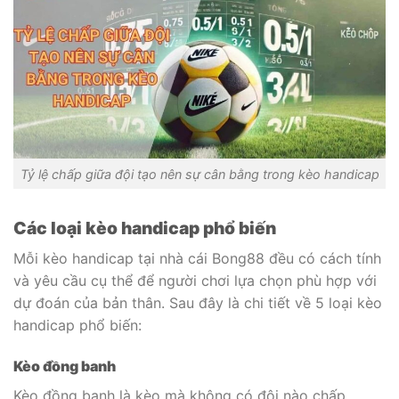
Tỷ lệ chấp giữa đội tạo nên sự cân bằng trong kèo handicap
Các loại kèo handicap phổ biến
Mỗi kèo handicap tại nhà cái Bong88 đều có cách tính
và yêu cầu cụ thể để người chơi lựa chọn phù hợp với
dự đoán của bản thân. Sau đây là chi tiết về 5 loại kèo
handicap phổ biến:
Kèo đồng banh
Kèo đồng banh là kèo mà không có đội nào chấp,