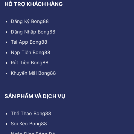
HỖ TRỢ KHÁCH HÀNG
Đăng Ký Bong88
Đăng Nhập Bong88
Tải App Bong88
Nạp Tiền Bong88
Rút Tiền Bong88
Khuyến Mãi Bong88
SẢN PHẨM VÀ DỊCH VỤ
Thể Thao Bong88
Soi Kèo Bong88
Nhận Định Bóng Đá