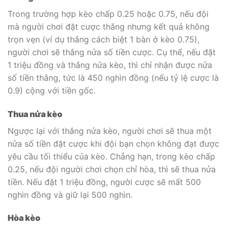
Trong trường hợp kèo chấp 0.25 hoặc 0.75, nếu đội
mà người chơi đặt cược thắng nhưng kết quả không
trọn vẹn (ví dụ thắng cách biệt 1 bàn ở kèo 0.75),
người chơi sẽ thắng nửa số tiền cược. Cụ thể, nếu đặt
1 triệu đồng và thắng nửa kèo, thì chỉ nhận được nửa
số tiền thắng, tức là 450 nghìn đồng (nếu tỷ lệ cược là
0.9) cộng với tiền gốc.
Thua nửa kèo
Ngược lại với thắng nửa kèo, người chơi sẽ thua một
nửa số tiền đặt cược khi đội bạn chọn không đạt được
yêu cầu tối thiểu của kèo. Chẳng hạn, trong kèo chấp
0.25, nếu đội người chơi chọn chỉ hòa, thì sẽ thua nửa
tiền. Nếu đặt 1 triệu đồng, người cược sẽ mất 500
nghìn đồng và giữ lại 500 nghìn.
Hòa kèo