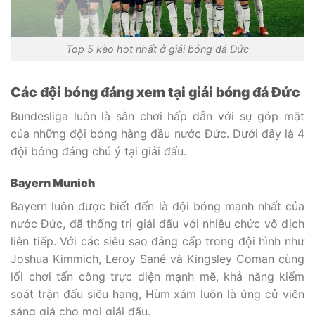
Top 5 kèo hot nhất ở giải bóng đá Đức
Các đội bóng đáng xem tại giải bóng đá Đức
Bundesliga luôn là sân chơi hấp dẫn với sự góp mặt
của những đội bóng hàng đầu nước Đức. Dưới đây là 4
đội bóng đáng chú ý tại giải đấu.
Bayern Munich
Bayern luôn được biết đến là đội bóng mạnh nhất của
nước Đức, đã thống trị giải đấu với nhiều chức vô địch
liên tiếp. Với các siêu sao đẳng cấp trong đội hình như
Joshua Kimmich, Leroy Sané và Kingsley Coman cùng
lối chơi tấn công trực diện mạnh mẽ, khả năng kiểm
soát trận đấu siêu hạng, Hùm xám luôn là ứng cử viên
sáng giá cho mọi giải đấu.