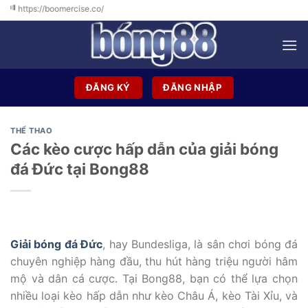
Bỏ
s://boomercise.co/
qua
nội
dung
ĐĂNG KÝ
ĐĂNG NHẬP
THỂ THAO
Các kèo cược hấp dẫn của giải bóng
đá Đức tại Bong88
Giải bóng đá Đức
, hay Bundesliga, là sân chơi bóng đá
chuyên nghiệp hàng đầu, thu hút hàng triệu người hâm
mộ và dân cá cược. Tại Bong88, bạn có thể lựa chọn
nhiều loại kèo hấp dẫn như kèo Châu Á, kèo Tài Xỉu, và