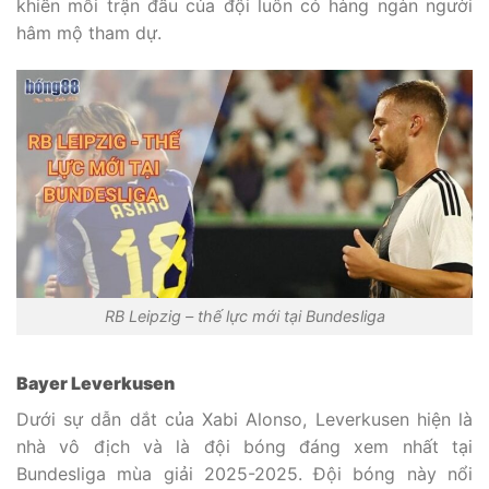
khiến mỗi trận đấu của đội luôn có hàng ngàn người
hâm mộ tham dự.
RB Leipzig – thế lực mới tại Bundesliga
Bayer Leverkusen
Dưới sự dẫn dắt của Xabi Alonso, Leverkusen hiện là
nhà vô địch và là đội bóng đáng xem nhất tại
Bundesliga mùa giải 2025-2025. Đội bóng này nổi