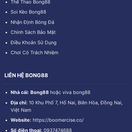
Thể Thao Bong88
Soi Kèo Bong88
Nhận Định Bóng Đá
Chính Sách Bảo Mật
Điều Khoản Sử Dụng
Chơi Có Trách Nhiệm
LIÊN HỆ BONG88
Nhà cái:
Bong88
hoặc viva bong88
Địa chỉ:
10 Khu Phố 7, Hố Nai, Biên Hòa, Đồng Nai,
Việt Nam
Website:
https://boomercise.co/
Số điện thoại:
0937474688